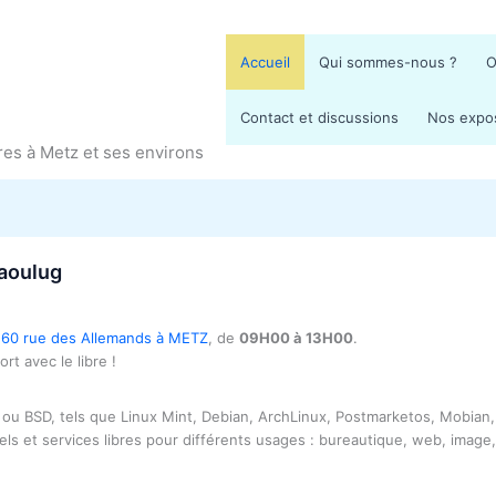
Accueil
Qui sommes-nous ?
O
Contact et discussions
Nos expo
bres à Metz et ses environs
aoulug
, 60 rue des Allemands à METZ
, de
09H00 à 13H00
.
t avec le libre !
x ou BSD, tels que Linux Mint, Debian, ArchLinux, Postmarketos, Mobian
iels et services libres pour différents usages : bureautique, web, image