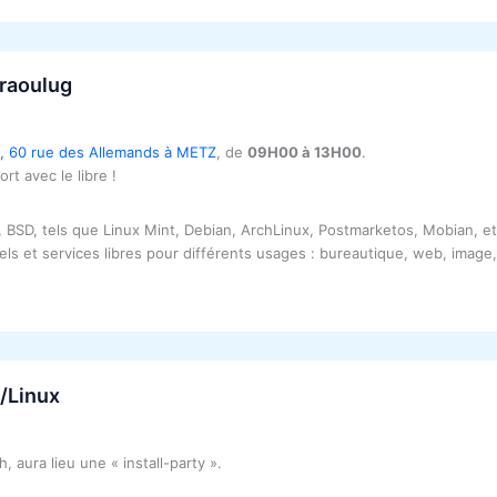
Graoulug
l, 60 rue des Allemands à METZ
, de
09H00 à 13H00
.
t avec le libre !
, BSD, tels que Linux Mint, Debian, ArchLinux, Postmarketos, Mobian, e
iels et services libres pour différents usages : bureautique, web, image
U/Linux
h, aura lieu une « install-party ».