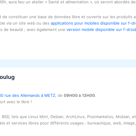
16h, aura lieu un atelier « Santé et alimentation », où seront abordés des
est de constituer une base de données libre et ouverte sur les produits 
ble via un site web ou des
applications pour mobiles disponible sur f-dr
its de beauté ; avec également une
version mobile disponible sur f-droi
aoulug
 60 rue des Allemands à METZ
, de
09H00 à 13H00
.
t avec le libre !
, BSD, tels que Linux Mint, Debian, ArchLinux, Postmarketos, Mobian, e
iels et services libres pour différents usages : bureautique, web, image